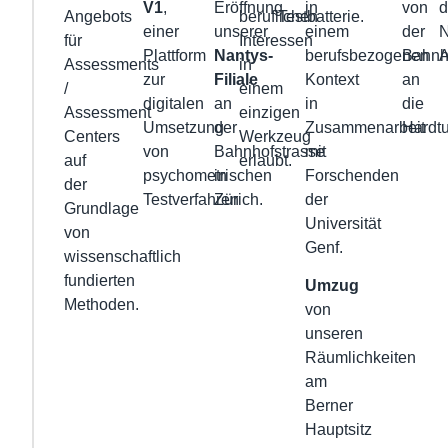
V1
,
Eröffnung
in
von
d
Angebots
beruflichen
Testbatterie.
einer
unserer
einem
der
N
für
Interessen
Plattform
Nantys-
berufsbezogenen
Bahnh
A
Assessments
in
zur
Filiale
Kontext
an
/
einem
digitalen
an
in
die
Assessment
einzigen
Umsetzung
der
Zusammenarbeit
Hardtu
Centers
Werkzeug
von
Bahnhofstrasse
mit
auf
erlaubt.
psychometrischen
in
Forschenden
der
Testverfahren
Zürich.
der
Grundlage
Universität
von
Genf.
wissenschaftlich
fundierten
Umzug
Methoden.
von
unseren
Räumlichkeiten
am
Berner
Hauptsitz